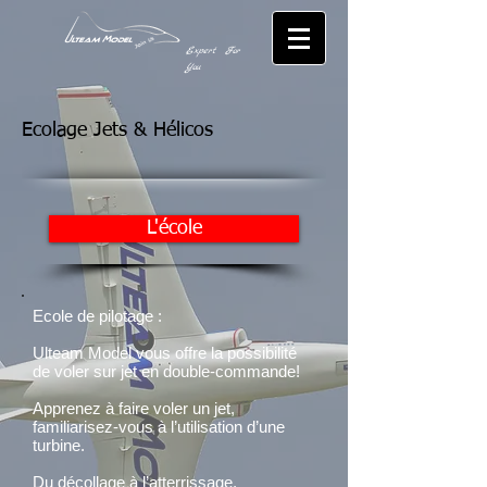
Expert For
You
Ecolage
Jets & Hélicos
L'école
Ecole de pilotage :
Ulteam Model vous offre la possibilité
de voler sur jet en double-commande!
Apprenez à faire
voler un jet,
familiarisez-vous à l’utilisation d’une
turbine.
Du décollage à l’atterrissage,