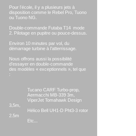
Pour l'école, il y a plusieurs jets à
disposition comme le Rebel Pro, Tuono
ou Tuono NG.
Double-commande Futaba T14 mode
2.
Pilotage en pupitre ou pouce-dessus.
Environ 10 minutes par vol, du
démarrage turbine à
l’atterrissage.
Nous offrons aussi la possibilité
d’essayer en double-commande
des
modèles « exceptionnels »,
tel que
:
Tucano CARF Turbo-prop,
Aermacchi MB-339 3m,
ViperJet Tomahawk Design
3,5m,
Hélico Bell UH1-D Pht3-3 rotor
2.5m
Etc...