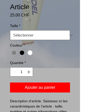
Article
Prix
25.00 CHF
Taille
*
Couleur
*
Quantité
*
Ajouter au panier
Description d'article. Saisissez ici les 
caractéristiques de l'article : taille, 
matière et autres informations utiles.