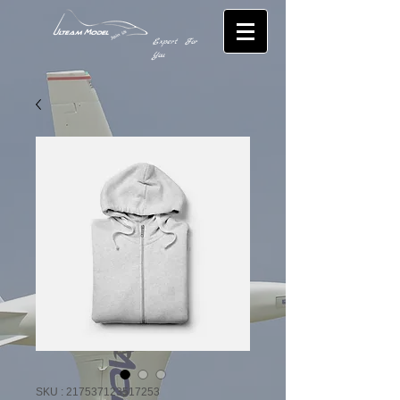
Expert For
You
SKU : 217537123517253