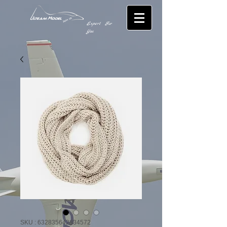
Expert For
You
SKU : 632835642834572