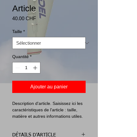
Article
Prix
40.00 CHF
Taille
*
Quantité
*
Ajouter au panier
Description d'article. Saisissez ici les 
caractéristiques de l'article : taille, 
matière et autres informations utiles.
DÉTAILS D'ARTICLE